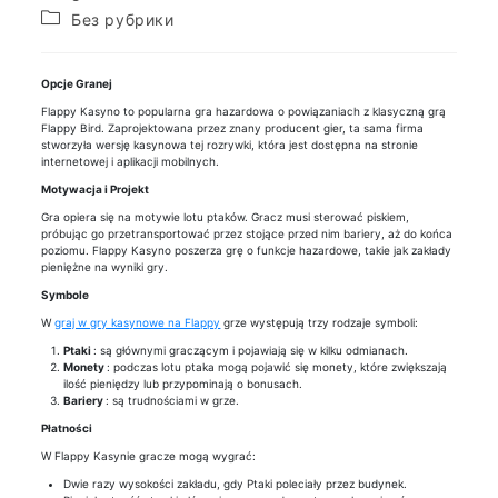
записи:
опубликована:
Рубрика
Без рубрики
записи:
Opcje Granej
Flappy Kasyno to popularna gra hazardowa o powiązaniach z klasyczną grą
Flappy Bird. Zaprojektowana przez znany producent gier, ta sama firma
stworzyła wersję kasynowa tej rozrywki, która jest dostępna na stronie
internetowej i aplikacji mobilnych.
Motywacja i Projekt
Gra opiera się na motywie lotu ptaków. Gracz musi sterować piskiem,
próbując go przetransportować przez stojące przed nim bariery, aż do końca
poziomu. Flappy Kasyno poszerza grę o funkcje hazardowe, takie jak zakłady
pieniężne na wyniki gry.
Symbole
W
graj w gry kasynowe na Flappy
grze występują trzy rodzaje symboli:
Ptaki
: są głównymi graczącym i pojawiają się w kilku odmianach.
Monety
: podczas lotu ptaka mogą pojawić się monety, które zwiększają
ilość pieniędzy lub przypominają o bonusach.
Bariery
: są trudnościami w grze.
Płatności
W Flappy Kasynie gracze mogą wygrać:
Dwie razy wysokości zakładu, gdy Ptaki poleciały przez budynek.