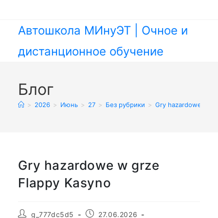
Перейти
к
содержимому
Автошкола МИнуЭТ | Очное и
дистанционное обучение
Блог
>
2026
>
Июнь
>
27
>
Без рубрики
>
Gry hazardowe w gr
Gry hazardowe w grze
Flappy Kasyno
Автор
Запись
g_777dc5d5
27.06.2026