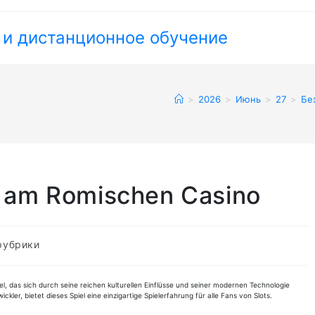
 и дистанционное обучение
>
2026
>
Июнь
>
27
>
Бе
e am Romischen Casino
рубрики
, das sich durch seine reichen kulturellen Einflüsse und seiner modernen Technologie
er, bietet dieses Spiel eine einzigartige Spielerfahrung für alle Fans von Slots.