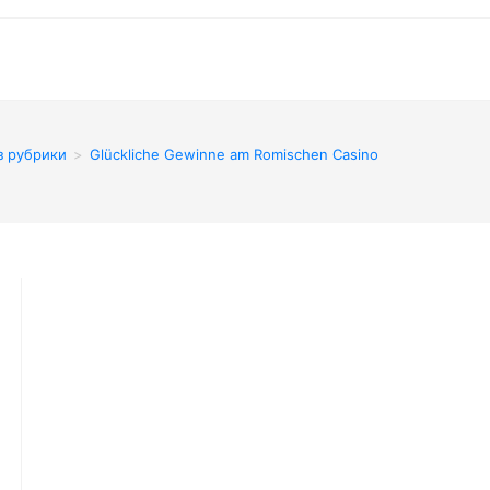
з рубрики
>
Glückliche Gewinne am Romischen Casino