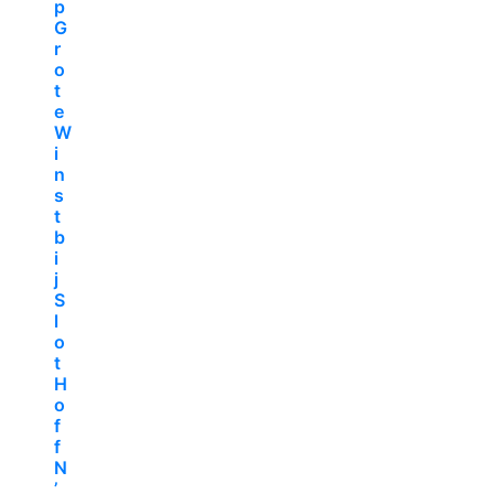
p
G
r
o
t
e
W
i
n
s
t
b
i
j
S
l
o
t
H
o
f
f
N
’