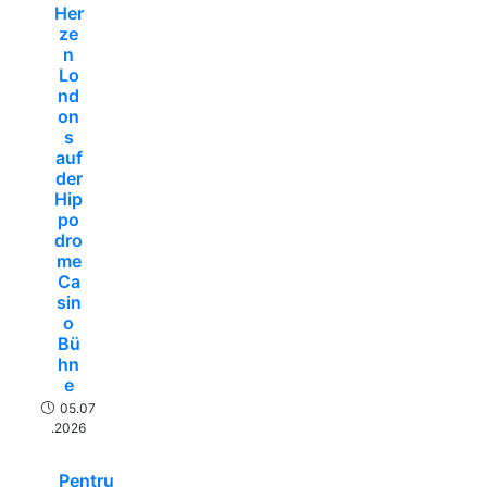
Her
ze
n
Lo
nd
on
s
auf
der
Hip
po
dro
me
Ca
sin
o
Bü
hn
e
05.07
.2026
Pentru