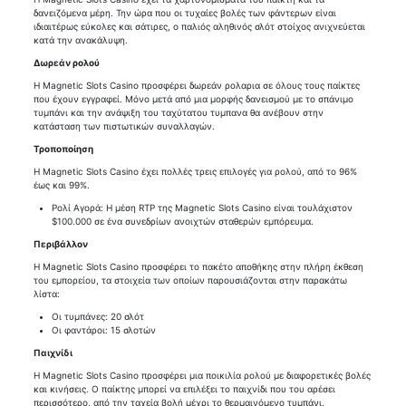
δανειζόμενα μέρη. Την ώρα που οι τυχαίες βολές των φάντερων είναι
ιδιαιτέρως εύκολες και σάτιρες, ο παλιός αληθινός σλότ στοίχος ανιχνεύεται
κατά την ανακάλυψη.
Δωρεάν ρολού
Η Magnetic Slots Casino προσφέρει δωρεάν ρολαρια σε όλους τους παίκτες
που έχουν εγγραφεί. Μόνο μετά από μια μορφής δανεισμού με το σπάνιμο
τυμπάνι και την ανάψιξη του ταχύτατου τυμπανα θα ανέβουν στην
κατάσταση των πιστωτικών συναλλαγών.
Τροποποίηση
Η Magnetic Slots Casino έχει πολλές τρεις επιλογές για ρολού, από το 96%
έως και 99%.
Ρολί Αγορά: Η μέση RTP της Magnetic Slots Casino είναι τουλάχιστον
$100.000 σε ένα συνεδρίων ανοιχτών σταθερών εμπόρευμα.
Περιβάλλον
Η Magnetic Slots Casino προσφέρει το πακέτο αποθήκης στην πλήρη έκθεση
του εμπορείου, τα στοιχεία των οποίων παρουσιάζονται στην παρακάτω
λίστα:
Οι τυμπάνες: 20 σλότ
Οι φαντάροι: 15 σλοτών
Παιχνίδι
Η Magnetic Slots Casino προσφέρει μια ποικιλία ρολού με διαφορετικές βολές
και κινήσεις. Ο παίκτης μπορεί να επιλέξει το παιχνίδι που του αρέσει
περισσότερο, από την ταχεία βολή μέχρι το θερμαινόμενο τυμπάνι.