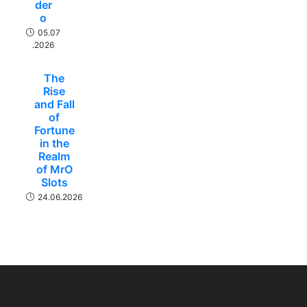
der
o
05.07
.2026
The
Rise
and Fall
of
Fortune
in the
Realm
of MrO
Slots
24.06.2026