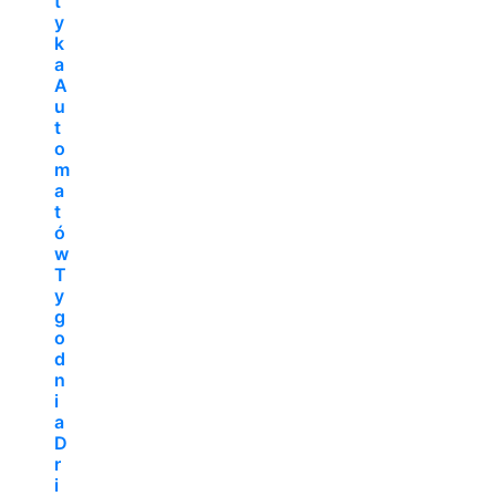
t
y
k
a
A
u
t
o
m
a
t
ó
w
T
y
g
o
d
n
i
a
D
r
i