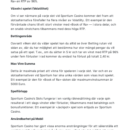
Ra» en RTP av 96%.
Växeln i spelet (Volatilitet)
Om vi ser närmare på varje slot vid Sportium Casino kommer det fram att
slotsalternativa förefaller ha flera nivåer av Volatility. Ett exempel är den
förväntade chans till ett stort vinster med «Book of Ra» — i stora delar, och
en snabb vinstchans tillsammans med dess höga RTP.
Bettingområde
Oavsett vilken slot du väljer spelat kan du alltid se över Betting rutan vid
sidan av, där du har möjlighet att bestämma hur stor mängd pengar du vill
satsa på ett spel. T.ex., om du sätter in 5 kr och tar en vinst med RTP på 96%
under fem förluster i rad kommer du endast ha förlust på totalt 2,40 kr.
Max Vinn Summa
Detta är maximala priset att vinna för spelaren i varje slot. Var och en av
slotsalternativen vid Sportium har sina unika värden som visas inuti spelet.
Ett exempel är den för «Book of Ra»-sloten där maximumvinstsumman är
5000 Euro.
Spelförlopp
Sportium Casino’s Slots fungerar i en vanlig räknesättning där varje spin
resulterat i ett slags vinster eller förluster, tillsammans med betalnings och
bonusfunktioner. Ett exempel är «Jackpot» spel som erbjuds av Sportium
Casino.
Användbarhet på Mobil
Sportium Casino har gjort vissa enorma ansträngningar för att säkerställa ett