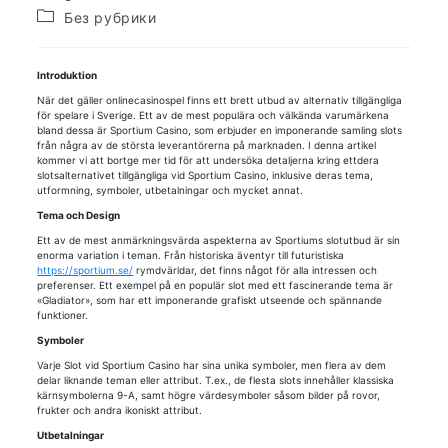
записи:
опубликована:
Рубрика
Без рубрики
записи:
Introduktion
När det gäller onlinecasinospel finns ett brett utbud av alternativ tillgängliga
för spelare i Sverige. Ett av de mest populära och välkända varumärkena
bland dessa är Sportium Casino, som erbjuder en imponerande samling slots
från några av de största leverantörerna på marknaden. I denna artikel
kommer vi att bortge mer tid för att undersöka detaljerna kring ettdera
slotsalternativet tillgängliga vid Sportium Casino, inklusive deras tema,
utformning, symboler, utbetalningar och mycket annat.
Tema och Design
Ett av de mest anmärkningsvärda aspekterna av Sportiums slotutbud är sin
enorma variation i teman. Från historiska äventyr till futuristiska
https://sportium.se/
rymdvärldar, det finns något för alla intressen och
preferenser. Ett exempel på en populär slot med ett fascinerande tema är
«Gladiator», som har ett imponerande grafiskt utseende och spännande
funktioner.
Symboler
Varje Slot vid Sportium Casino har sina unika symboler, men flera av dem
delar liknande teman eller attribut. T.ex., de flesta slots innehåller klassiska
kärnsymbolerna 9-A, samt högre värdesymboler såsom bilder på rovor,
frukter och andra ikoniskt attribut.
Utbetalningar