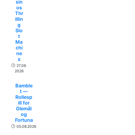
sin
os
Thr
illin
g
Slo
t
Ma
chi
ne
s
27.06.
2026
Bamble
t —
Rollesp
ill for
Glemål
og
Fortuna
05.08.2026