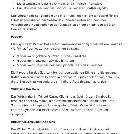
Die Juwelen: Ein weiteres Symbol für die Freispiel-Funktion.
Das alte Phönizier-Tempel-Symbol: Ein weiterer Scatter-Symbol.
Das Verständnis der Symbole und ihrer Funktionen ist entscheidend für die
Erfolgsmöglichkeiten bei diesem Spiel. Spieler sollten sich bemühen,
verschiedene Kombinationen der Symbole zu erkennen, um den größten
Gewinn zu erzielen.
Payouts
Die Payouts im Winbet Casino-Slot variieren je nach Symbol und kombinierten
Würfeln auf der Walze. Hier sind einige Beispiele:
3 oder mehr goldene Münzen: 10x des Einsatzes
4 oder mehr Juwelen: 20x des Einsatzes
5 oder mehr Phönizier-Tempel-Symbole: 100x des Einsatzes
Die Payouts für das Scatter-Symbol, den goldenen König und die goldene
Katze variieren je nach Position auf der Walze. Spieler sollten sich bemühen,
diese Symbole zu kombinieren, um höhere Auszahlungen zu erzielen.
Wilds und Scatters
Das Wildsymbol im Winbet Casino-Slot ist das Goldmünzen-Symbol. Es
ersetzte andere Symbole, um Gewinnkombinationen auszumachen. Das
Scatter-Symbol dagegen ist der goldene König. Wenn fünf oder mehr
Scatter-Symbole auf einer Walze landen, wird ein Freispiel-Funktion
ausgelöst.
Bonusfeatures und Free Spins
Der Winbet Casino-Slot bietet eine Vielzahl von Bonus-Features und
Freispielen. Spieler können bis zu 20 Freispiele pro Runde erhalten, je nach