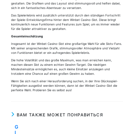
gestalten. Die Grafiken und das Layout sind stimmungsvoll und helfen dabei,
sich in ein fantastisches Abenteuer zu versetzen.
Das Spielerlebnis wird zusätzlich unterstützt durch den ständigen Fortschritt
der Spiele-Entwicklungsfirma hinter dem Winbet Casino-Slot. Diese bringt
kontinuierlich neue Funktionen und Features zum Spiel, um es immer wieder
für die Spieler attraktiver zu gestalten.
Gesamteinschätzung
Insgesamt ist der Winbet Casino-Slot eine großartige Wahl für alle Slots-Fans.
Mit seiner ansprechenden Grafik, stimmungsvoller Atmosphäre und Vielzahl
von Funktionen bietet er ein aufregendes Spielerlebnis.
Die hohe Volatilität und das große Maximum, was man erreichen kann,
machen diesen Slot zu einem echten Gewinn-Target. Die niedrigen
Mindesteinsätze ermöglichen es, auch kleine Einsitzer anzulegen und
trotzdem eine Chance auf einen großen Gewinn zu haben.
Wenn Sie sich nach einer Herausforderung suchen, in der Ihre Glücksspiel-
Fähigkeiten ausgelöst werden können, dann ist der Winbet Casino-Slot die
perfekte Wahl. Probieren Sie es selbst aus!
ВАМ ТАКЖЕ МОЖЕТ ПОНРАВИТЬСЯ
G
l