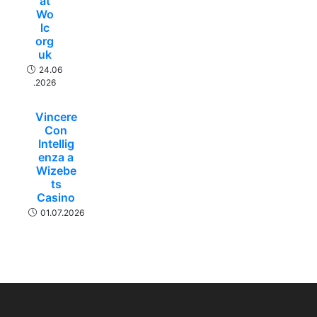
at
Wo
lc
org
uk
24.06
.2026
Vincere
Con
Intellig
enza a
Wizebe
ts
Casino
01.07.2026