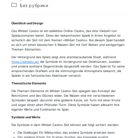
записи:
опубликована:
Рубрика
Без рубрики
записи:
Überblick und Design
Das Winbet Casino ist ein beliebtes Online-Casino, das eine Vielzahl von
Spielautomaten bietet. Eines der bekanntesten Spiele in ihrem Angebot ist
sicherlich der Slot mit dem Namen «Winbet Casino». Bei diesem Spiel handelt
es sich um einen klassischen 5-Walzen-Slot mit fünf Reihen und einzigartigen
Themen-Elementen.
Der Hintergrund des Spiels zeigt eine atemberaubende Stadt, während
https://winbets.at/
die Symbole im Vordergrund wie Goldmünzen, Juwelen
und andere kostbare Gegenstände dargestellt werden. Das Spiel ist für seine
ansprechenden Grafiken und die stimmungsvolle Atmosphäre bekannt, die
Spieler in ein fantastisches Abenteuer versetzt.
Thematische Elemente
Die Themen-Elemente im Winbet Casino-Slot spiegeln das Konzept der
Reichtümer und des Glückes wider. Die Walzen sind mit verschiedenen
Symbolen bespielt, darunter eine goldene Katze, ein Turm mit einer Krone
und sogar einen alten Phönizier-Turm. Diese Symbole haben allesamt ihre
eigenen Werte und Funktionen im Spiel.
Symbole und Werte
Die Symbole in dem Winbet Casino-Slot können wie folgt sortiert werden:
Die Goldkugel: Ein Wildsymbol, das andere Symbole ersetzen kann.
Der goldene König: Ein Scatter-Symbol, das Freispiele auslöst.