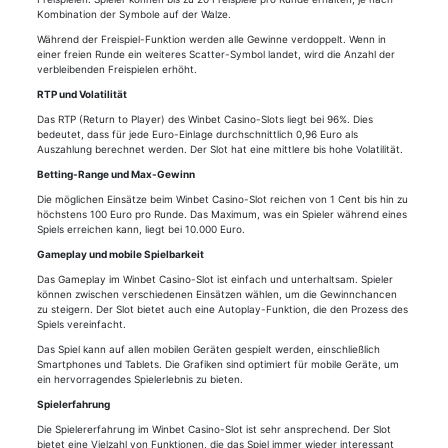
Kombination der Symbole auf der Walze.
Während der Freispiel-Funktion werden alle Gewinne verdoppelt. Wenn in
einer freien Runde ein weiteres Scatter-Symbol landet, wird die Anzahl der
verbleibenden Freispielen erhöht.
RTP und Volatilität
Das RTP (Return to Player) des Winbet Casino-Slots liegt bei 96%. Dies
bedeutet, dass für jede Euro-Einlage durchschnittlich 0,96 Euro als
Auszahlung berechnet werden. Der Slot hat eine mittlere bis hohe Volatilität.
Betting-Range und Max-Gewinn
Die möglichen Einsätze beim Winbet Casino-Slot reichen von 1 Cent bis hin zu
höchstens 100 Euro pro Runde. Das Maximum, was ein Spieler während eines
Spiels erreichen kann, liegt bei 10.000 Euro.
Gameplay und mobile Spielbarkeit
Das Gameplay im Winbet Casino-Slot ist einfach und unterhaltsam. Spieler
können zwischen verschiedenen Einsätzen wählen, um die Gewinnchancen
zu steigern. Der Slot bietet auch eine Autoplay-Funktion, die den Prozess des
Spiels vereinfacht.
Das Spiel kann auf allen mobilen Geräten gespielt werden, einschließlich
Smartphones und Tablets. Die Grafiken sind optimiert für mobile Geräte, um
ein hervorragendes Spielerlebnis zu bieten.
Spielerfahrung
Die Spielererfahrung im Winbet Casino-Slot ist sehr ansprechend. Der Slot
bietet eine Vielzahl von Funktionen, die das Spiel immer wieder interessant