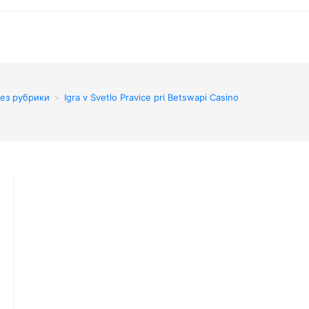
ез рубрики
>
Igra v Svetlo Pravice pri Betswapi Casino