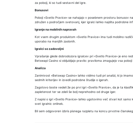
za poboji, ki so tudi sestavni del igre.
Bonusovi
Poboji «Svetlo Pravice» se nahajajo v posebnem prostoru bonusov na sp
združen s področjem svetovanj, kjer igralci lahko najdita podrobne inf
Igranje na mobilnih napravah
Kot vsem drugim produktom «Svetlo Pravice» ima tudi mobilno različico.
uporabo na manjših zaslonih.
Igralci so zadovoljni
Vprašanje glede dobrodozora igralcev pri «Svetlo Pravice» je eno redk
Betswapi Casino si obljubljajo pravilo: praviloma zmagujejo vsa poboji
Analiza
Zanimivost «Betswap Casino» lahko vidimo tudi pri analizi, ki jo ima
sedmih kriterijev in izvedli podrobne študije o igerah.
Zagotovo boste vedeli že po prvi igri «Svetlo Pravice», da je ta klasi
zapletenost ter se zdeli še bolj neprehodno od druge iger.
Z napisi o igri «Svetlo Pravice» lahko ugotovimo več stvari kot samo 
svet igralnic onlinek.
Bil sem odgovoren izbris pisnega razpletu na koncu prvotne članskega 