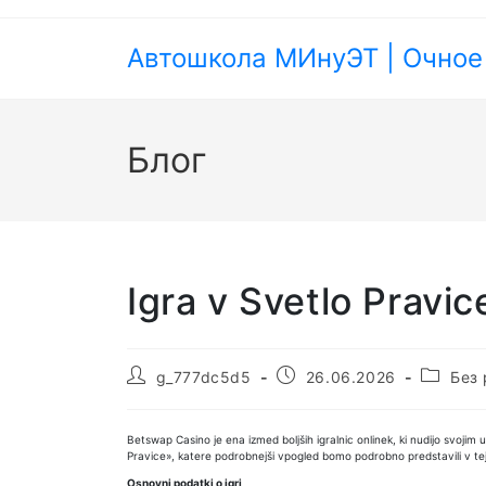
Перейти
к
Автошкола МИнуЭТ | Очное
содержимому
Блог
Igra v Svetlo Pravi
Автор
Запись
Рубрик
g_777dc5d5
26.06.2026
Без
записи:
опубликована:
записи:
Betswap Casino je ena izmed boljših igralnic onlinek, ki nudijo svojim 
Pravice», katere podrobnejši vpogled bomo podrobno predstavili v tej
Osnovni podatki o igri