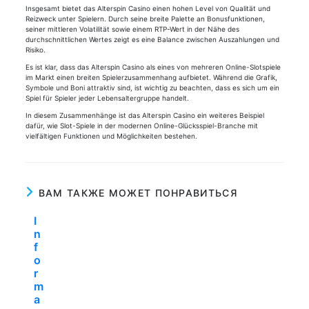
Insgesamt bietet das Alterspin Casino einen hohen Level von Qualität und
Reizweck unter Spielern. Durch seine breite Palette an Bonusfunktionen,
seiner mittleren Volatilität sowie einem RTP-Wert in der Nähe des
durchschnittlichen Wertes zeigt es eine Balance zwischen Auszahlungen und
Risiko.
Es ist klar, dass das Alterspin Casino als eines von mehreren Online-Slotspiele
im Markt einen breiten Spielerzusammenhang aufbietet. Während die Grafik,
Symbole und Boni attraktiv sind, ist wichtig zu beachten, dass es sich um ein
Spiel für Spieler jeder Lebensaltergruppe handelt.
In diesem Zusammenhänge ist das Alterspin Casino ein weiteres Beispiel
dafür, wie Slot-Spiele in der modernen Online-Glücksspiel-Branche mit
vielfältigen Funktionen und Möglichkeiten bestehen.
ВАМ ТАКЖЕ МОЖЕТ ПОНРАВИТЬСЯ
I
n
f
o
r
m
a