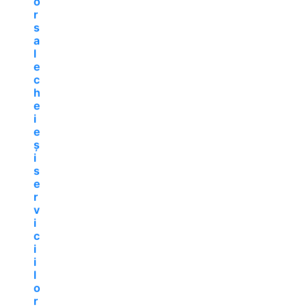
o
r
s
a
l
e
c
h
e
i
e
ș
i
s
e
r
v
i
c
i
i
l
o
r