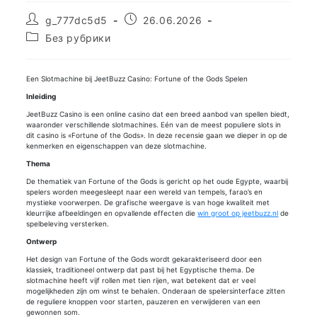
Автор
Запись
g_777dc5d5
26.06.2026
записи:
опубликована:
Рубрика
Без рубрики
записи:
Een Slotmachine bij JeetBuzz Casino: Fortune of the Gods Spelen
Inleiding
JeetBuzz Casino is een online casino dat een breed aanbod van spellen biedt,
waaronder verschillende slotmachines. Eén van de meest populiere slots in
dit casino is «Fortune of the Gods». In deze recensie gaan we dieper in op de
kenmerken en eigenschappen van deze slotmachine.
Thema
De thematiek van Fortune of the Gods is gericht op het oude Egypte, waarbij
spelers worden meegesleept naar een wereld van tempels, farao’s en
mystieke voorwerpen. De grafische weergave is van hoge kwaliteit met
kleurrijke afbeeldingen en opvallende effecten die
win groot op jeetbuzz.nl
de
spelbeleving versterken.
Ontwerp
Het design van Fortune of the Gods wordt gekarakteriseerd door een
klassiek, traditioneel ontwerp dat past bij het Egyptische thema. De
slotmachine heeft vijf rollen met tien rijen, wat betekent dat er veel
mogelijkheden zijn om winst te behalen. Onderaan de spelersinterface zitten
de reguliere knoppen voor starten, pauzeren en verwijderen van een
gewonnen som.