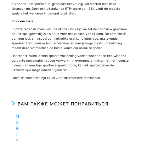
ervoor dat elk spelfunctie-gebruiker eenvoudig kan starten met deze
slotmachine. Door een uitstekende RTP-score van 95% vindt de meeste
spelers het welvaren in gemaakte winsten.
Eindconclusie
In onze recensie over Fortune of the Gods zijn we tot de conclusie gekomen
dat dit spel geweldig is als optie voor het zoeken van rijkdom. De combinatie
van een leuk en visueel aantrekkelijke grafische interface, uitstekende
speeleerfaring, unieke bonus-features en onwijs hoge maximum beloning
maakt deze slotmachine de beste keuze om online te spelen.
Daarnaast zullen je veel spelers voldoening voelen wanneer ze een winnend
geraakte combinatie hebben verwerkt. In overeenstemming met het hoogste
niveau van een top-sportieve speelfunctie, kan elk spelbezoeker de
uitzonderlijke mogelijkheden genieten.
Onze slotrecensies zijn enkel voor informatieve doeleinden.
ВАМ ТАКЖЕ МОЖЕТ ПОНРАВИТЬСЯ
D
e
S
l
o