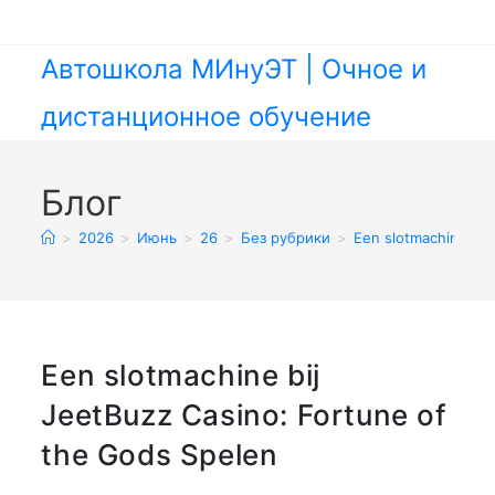
Перейти
к
содержимому
Автошкола МИнуЭТ | Очное и
дистанционное обучение
Блог
>
2026
>
Июнь
>
26
>
Без рубрики
>
Een slotmachine bij
Een slotmachine bij
JeetBuzz Casino: Fortune of
the Gods Spelen