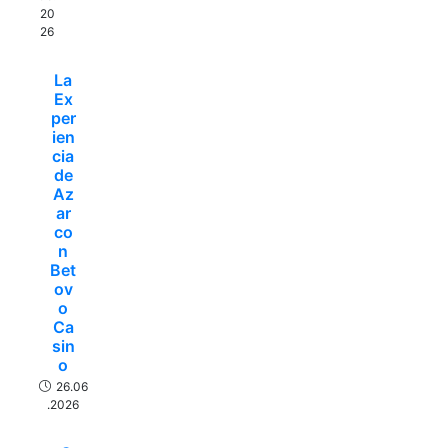
20
26
La
Ex
per
ien
cia
de
Az
ar
co
n
Bet
ov
o
Ca
sin
o
26.06
.2026