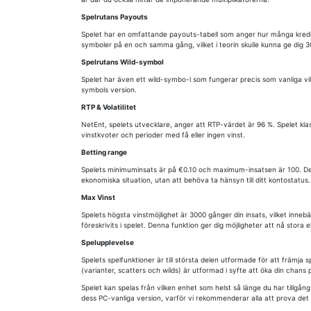
Spelrutans Payouts
Spelet har en omfattande payouts-tabell som anger hur många kredi
symboler på en och samma gång, vilket i teorin skulle kunna ge dig 3
Spelrutans Wild-symbol
Spelet har även ett wild-symbo-l som fungerar precis som vanliga v
symbols version.
RTP & Volatilitet
NetEnt, spelets utvecklare, anger att RTP-värdet är 96 %. Spelet klass
vinstkvoter och perioder med få eller ingen vinst.
Betting range
Spelets minimuminsats är på €0.10 och maximum-insatsen är 100. Den
ekonomiska situation, utan att behöva ta hänsyn till ditt kontostatus.
Max Vinst
Spelets högsta vinstmöjlighet är 3000 gånger din insats, vilket inn
föreskrivits i spelet. Denna funktion ger dig möjligheter att nå sto
Spelupplevelse
Spelets spelfunktioner är till största delen utformade för att främja 
(varianter, scatters och wilds) är utformad i syfte att öka din chans 
Spelet kan spelas från vilken enhet som helst så länge du har tillgån
dess PC-vanliga version, varför vi rekommenderar alla att prova det 