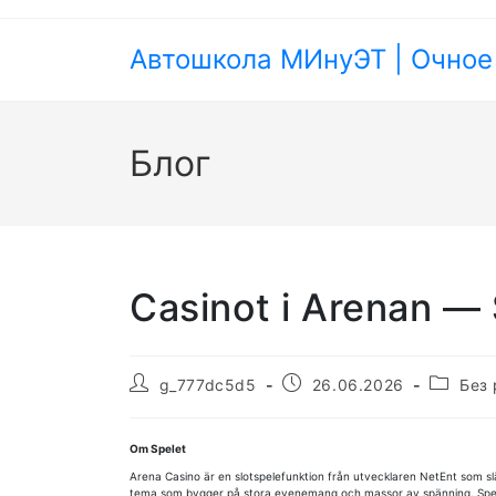
Перейти
к
Автошкола МИнуЭТ | Очное
содержимому
Блог
Casinot i Arenan — 
Автор
Запись
Рубрик
g_777dc5d5
26.06.2026
Без
записи:
опубликована:
записи:
Om Spelet
Arena Casino är en slotspelefunktion från utvecklaren NetEnt som sl
tema som bygger på stora evenemang och massor av spänning. Spelet