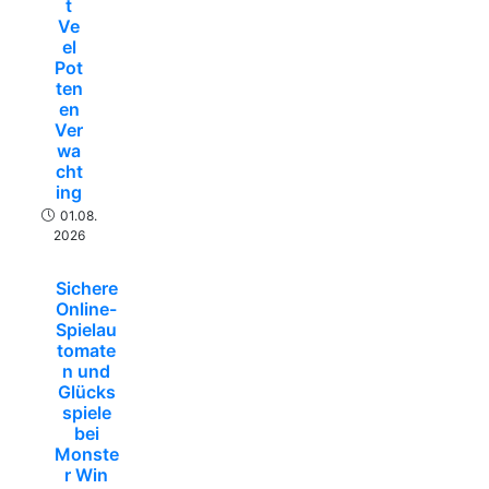
t
Ve
el
Pot
ten
en
Ver
wa
cht
ing
01.08.
2026
Sichere
Online-
Spielau
tomate
n und
Glücks
spiele
bei
Monste
r Win