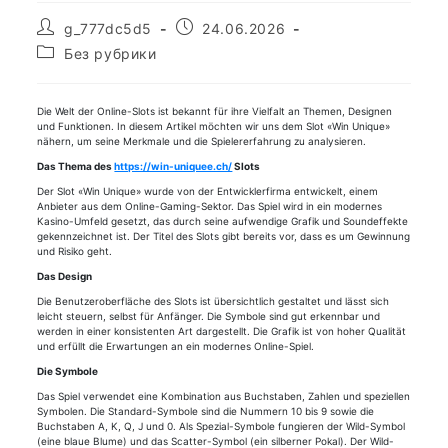
Автор
Запись
g_777dc5d5
24.06.2026
записи:
опубликована:
Рубрика
Без рубрики
записи:
Die Welt der Online-Slots ist bekannt für ihre Vielfalt an Themen, Designen
und Funktionen. In diesem Artikel möchten wir uns dem Slot «Win Unique»
nähern, um seine Merkmale und die Spielererfahrung zu analysieren.
Das Thema des
https://win-uniquee.ch/
Slots
Der Slot «Win Unique» wurde von der Entwicklerfirma entwickelt, einem
Anbieter aus dem Online-Gaming-Sektor. Das Spiel wird in ein modernes
Kasino-Umfeld gesetzt, das durch seine aufwendige Grafik und Soundeffekte
gekennzeichnet ist. Der Titel des Slots gibt bereits vor, dass es um Gewinnung
und Risiko geht.
Das Design
Die Benutzeroberfläche des Slots ist übersichtlich gestaltet und lässt sich
leicht steuern, selbst für Anfänger. Die Symbole sind gut erkennbar und
werden in einer konsistenten Art dargestellt. Die Grafik ist von hoher Qualität
und erfüllt die Erwartungen an ein modernes Online-Spiel.
Die Symbole
Das Spiel verwendet eine Kombination aus Buchstaben, Zahlen und speziellen
Symbolen. Die Standard-Symbole sind die Nummern 10 bis 9 sowie die
Buchstaben A, K, Q, J und 0. Als Spezial-Symbole fungieren der Wild-Symbol
(eine blaue Blume) und das Scatter-Symbol (ein silberner Pokal). Der Wild-