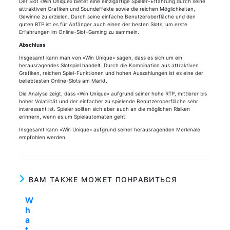
Der Slot «Win Unique» bietet eine einzigartige Spieler-Erfahrung durch seine
attraktiven Grafiken und Soundeffekte sowie die reichen Möglichkeiten,
Gewinne zu erzielen. Durch seine einfache Benutzeroberfläche und den
guten RTP ist es für Anfänger auch einen der besten Slots, um erste
Erfahrungen im Online-Slot-Gaming zu sammeln.
Abschluss
Insgesamt kann man von «Win Unique» sagen, dass es sich um ein
herausragendes Slotspiel handelt. Durch die Kombination aus attraktiven
Grafiken, reichen Spiel-Funktionen und hohen Auszahlungen ist es eine der
beliebtesten Online-Slots am Markt.
Die Analyse zeigt, dass «Win Unique» aufgrund seiner hohe RTP, mittlerer bis
hoher Volatilität und der einfacher zu spielende Benutzeroberfläche sehr
interessant ist. Spieler sollten sich aber auch an die möglichen Risiken
erinnern, wenn es um Spielautomaten geht.
Insgesamt kann «Win Unique» aufgrund seiner herausragenden Merkmale
empfohlen werden.
ВАМ ТАКЖЕ МОЖЕТ ПОНРАВИТЬСЯ
W
h
a
t