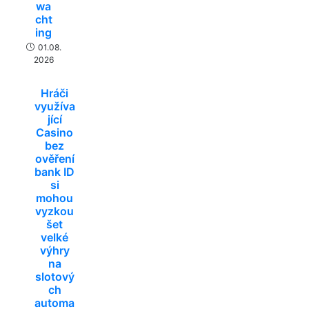
wa
cht
ing
01.08.
2026
Hráči
využíva
jící
Casino
bez
ověření
bank ID
si
mohou
vyzkou
šet
velké
výhry
na
slotový
ch
automa