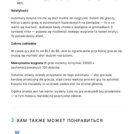
96%.
Volatylność
Automaty kasyna Iris nie są zbyt trudne do rozgrywki. Zatem dla graczy,
którzy często grają w automatach hazardowych na pieniądze — to o co
warto się martwić. Jednakże kiedy chodzi o dostępne w gromadkach 3
symbole «Iris» — pojawia się możliwość niskiego wygrania (a nawet straty).
To potwierdzony efekt.
Zakres zakładów
W czasie gry jest to od $0,1 do $5. Jest to ograniczenie przy której gracze nie
muszą się martwić zbyt dużymi rozrzutami.
Maksymalna wygrana
W grze możemy otrzymać 25000 x
zautomatyzowanych 100 dolarów.
Ostatnie zmiany zostały przypisane do tego automatu — aby gra była
bardziej atrakcyjną dla gracza, stąd coraz większy procent gry na automat.
Kasyno Iris chciałoby to uczciwie uwidocznić na stronie głównej.
Ogólna analiza jest tak warta: wydany czas na grę przeszedł bez problemów
— w tym miejscu, bardziej niż pozytywne odbicie.
ВАМ ТАКЖЕ МОЖЕТ ПОНРАВИТЬСЯ
W