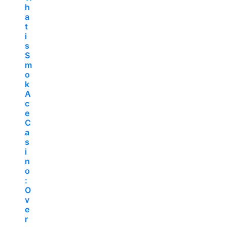
h
a
t
i
s
S
m
o
k
A
c
e
C
a
s
i
n
o
:
O
v
e
r