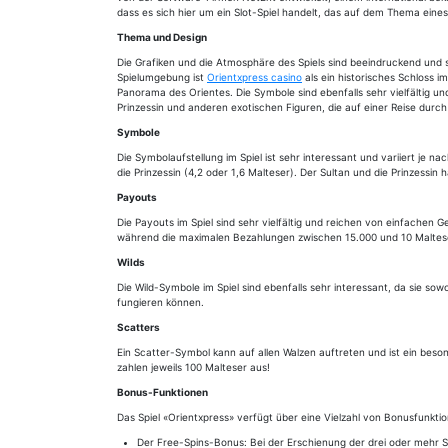
dass es sich hier um ein Slot-Spiel handelt, das auf dem Thema eines
Thema und Design
Die Grafiken und die Atmosphäre des Spiels sind beeindruckend und so
Spielumgebung ist
Orientxpress casino
als ein historisches Schloss i
Panorama des Orientes. Die Symbole sind ebenfalls sehr vielfältig 
Prinzessin und anderen exotischen Figuren, die auf einer Reise durc
Symbole
Die Symbolaufstellung im Spiel ist sehr interessant und variiert je
die Prinzessin (4,2 oder 1,6 Malteser). Der Sultan und die Prinzessi
Payouts
Die Payouts im Spiel sind sehr vielfältig und reichen von einfachen G
während die maximalen Bezahlungen zwischen 15.000 und 10 Maltese
Wilds
Die Wild-Symbole im Spiel sind ebenfalls sehr interessant, da sie sow
fungieren können.
Scatters
Ein Scatter-Symbol kann auf allen Walzen auftreten und ist ein beso
zahlen jeweils 100 Malteser aus!
Bonus-Funktionen
Das Spiel «Orientxpress» verfügt über eine Vielzahl von Bonusfunktio
Der Free-Spins-Bonus: Bei der Erschienung der drei oder mehr S