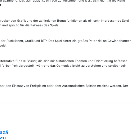
nd spannend. Das Gameplay ist einfach zu verstehen und lässt sich leicht in die Hand
t.
ruckenden Grafik und der zahlreichen Bonusfunktionen als ein sehr interessantes Spiel
und spricht für die Fairness des Spiels.
 der Funktionen, Grafik und RTP. Das Spiel bietet ein großes Potenzial an Gewinnchancen,
eist.
lternative für alle Spieler, die sich mit historischen Themen und Orientierung befassen
nd farbenfroh dargestellt, während das Gameplay leicht zu verstehen und spielbar sein
ber den Einsatz von Freispielen oder dem Automatischen Spielen erreicht werden. Der
ază
 cu