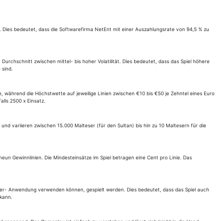
. Dies bedeutet, dass die Softwarefirma NetEnt mit einer Auszahlungsrate von 94,5 % zu
 im Durchschnitt zwischen mittel- bis hoher Volatilität. Dies bedeutet, dass das Spiel höhere
 sind.
e, während die Höchstwette auf jeweilige Linien zwischen €10 bis €50 je Zehntel eines Euro
alls 2500 x Einsatz.
nd variieren zwischen 15.000 Malteser (für den Sultan) bis hin zu 10 Maltesern für die
 neun Gewinnlinien. Die Mindesteinsätze im Spiel betragen eine Cent pro Linie. Das
wser- Anwendung verwenden können, gespielt werden. Dies bedeutet, dass das Spiel auch
kann.