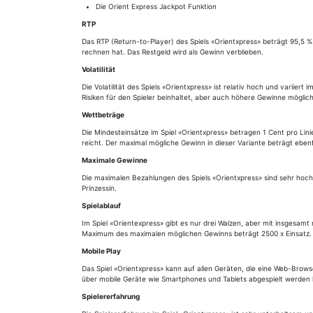
Die Orient Express Jackpot Funktion
RTP
Das RTP (Return-to-Player) des Spiels «Orientxpress» beträgt 95,5 %
rechnen hat. Das Restgeld wird als Gewinn verblieben.
Volatilität
Die Volatilität des Spiels «Orientxpress» ist relativ hoch und variiert
Risiken für den Spieler beinhaltet, aber auch höhere Gewinne möglich
Wettbeträge
Die Mindesteinsätze im Spiel «Orientxpress» betragen 1 Cent pro Lini
reicht. Der maximal mögliche Gewinn in dieser Variante beträgt ebenf
Maximale Gewinne
Die maximalen Bezahlungen des Spiels «Orientxpress» sind sehr hoch u
Prinzessin.
Spielablauf
Im Spiel «Orientexpress» gibt es nur drei Walzen, aber mit insgesamt
Maximum des maximalen möglichen Gewinns beträgt 2500 x Einsatz.
Mobile Play
Das Spiel «Orientxpress» kann auf allen Geräten, die eine Web-Bro
über mobile Geräte wie Smartphones und Tablets abgespielt werden 
Spielererfahrung