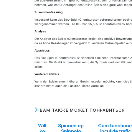
Die Spielererfahrung im Spiel «Orientxpress» ist sehr unterhaltsam u
nehmen, was es für Anfänger des Online-Spiels eine gute Wahl mach
Zusammenfassung
Insgesamt kann das Slot-Spiel «Orientxpress» aufgrund seiner beeind
wahrgenommen werden. Die RTP von 95,5 % ist ebenfalls relativ hoch 
Analyse
Die Analyse des Spiels «Orientxpress» ergibt eine positive Bewertung
da es hohe Bezahlungen im Vergleich zu anderen Online-Spielen aufw
Abschluss
Das Slot-Spiel «Orientxpress» ist sicherlich eine sehr unterhaltsame A
möchten. Die Grafik ist beeindruckend, die Symbole sind vielfältig u
sollte.
Weiterer Hinweis
Wenn der Spieler einen höheren Gewinn erzielen möchte, kann dies ü
letztere bietet auch die Funktion «Taste Auto» an.
ВАМ ТАКЖЕ МОЖЕТ ПОНРАВИТЬСЯ
Will
Spinnen op
Cum funcțione
ko
Spinpolo
jocul de trafic