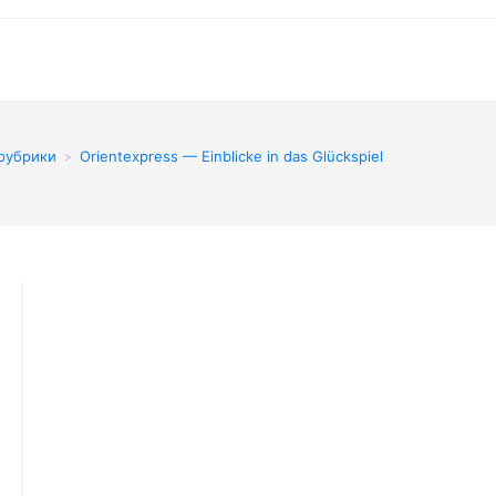
рубрики
>
Orientexpress — Einblicke in das Glückspiel