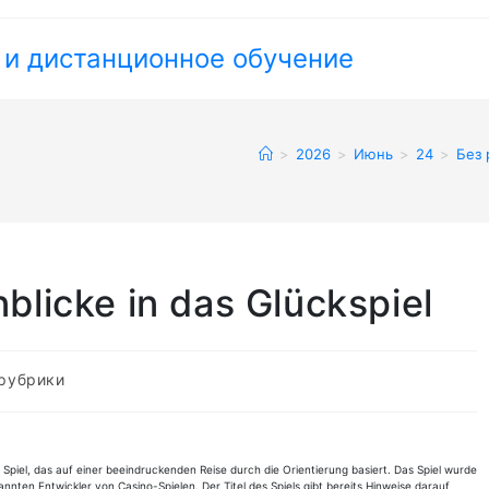
 и дистанционное обучение
>
2026
>
Июнь
>
24
>
Без 
blicke in das Glückspiel
а
 рубрики
Spiel, das auf einer beeindruckenden Reise durch die Orientierung basiert. Das Spiel wurde
nten Entwickler von Casino-Spielen. Der Titel des Spiels gibt bereits Hinweise darauf,