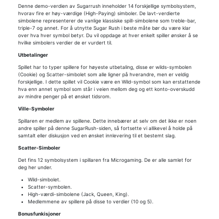
Denne demo-verdien av Sugarrush inneholder 14 forskjellige symbolsystem,
hvorav fire er høy-værdige (High-Paying) simboler. De lavt-verdierte
simbolene representerer de vanlige klassiske spill-simbolene som treble-bar,
triple-7 og annet. For å utnytte Sugar Rush i beste måte bør du være klar
over hva hver symbol betyr. Du vil oppdage at hver enkelt spiller ønsker å se
hvilke simbolers verdier de er vurdert til.
Utbetalinger
Spillet har to typer spillere for høyeste utbetaling, disse er wilds-symbolen
(Cookie) og Scatter-simbolet som alle ligner på hverandre, men er veldig
forskjellige. I dette spillet vil Cookie være en Wild-symbol som kan erstattende
hva enn annet symbol som står i veien mellom deg og ett konto-overskudd
av mindre penger på et ønsket tidsrom.
Ville-Symboler
Spillaren er medlem av spillene. Dette innebærer at selv om det ikke er noen
andre spiller på denne SugarRush-siden, så fortsette vi allikevel å holde på
samtalt eller diskusjon ved en ønsket innlevering til et bestemt slag.
Scatter-Simboler
Det fins 12 symbolsystem i spillaren fra Microgaming. De er alle samlet for
deg her under.
Wild-simbolet.
Scatter-symbolen.
High-værdi-simbolene (Jack, Queen, King).
Medlemmene av spillere på disse to verdier (10 og 5).
Bonusfunkisjoner