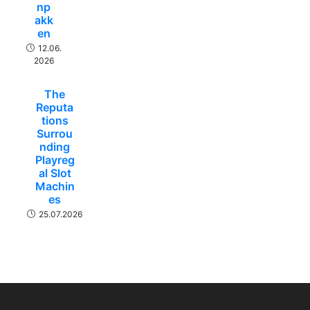
np
akk
en
12.06.
2026
The
Reputa
tions
Surrou
nding
Playreg
al Slot
Machin
es
25.07.2026