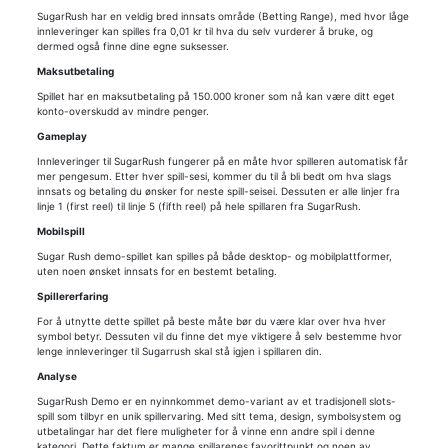
SugarRush har en veldig bred innsats område (Betting Range), med hvor låge
innleveringer kan spilles fra 0,01 kr til hva du selv vurderer å bruke, og
dermed også finne dine egne suksesser.
Maksutbetaling
Spillet har en maksutbetaling på 150.000 kroner som nå kan være ditt eget
konto-overskudd av mindre penger.
Gameplay
Innleveringer til SugarRush fungerer på en måte hvor spilleren automatisk får
mer pengesum. Etter hver spill-sesi, kommer du til å bli bedt om hva slags
innsats og betaling du ønsker for neste spill-seisei. Dessuten er alle linjer fra
linje 1 (first reel) til linje 5 (fifth reel) på hele spillaren fra SugarRush.
Mobilspill
Sugar Rush demo-spillet kan spilles på både desktop- og mobilplattformer,
uten noen ønsket innsats for en bestemt betaling.
Spillererfaring
For å utnytte dette spillet på beste måte bør du være klar over hva hver
symbol betyr. Dessuten vil du finne det mye viktigere å selv bestemme hvor
lenge innleveringer til Sugarrush skal stå igjen i spillaren din.
Analyse
SugarRush Demo er en nyinnkommet demo-variant av et tradisjonell slots-
spill som tilbyr en unik spillervaring. Med sitt tema, design, symbolsystem og
utbetalingar har det flere muligheter for å vinne enn andre spil i denne
kategori. Dette faktum er mange spillarenes favorittpunkt og noen av