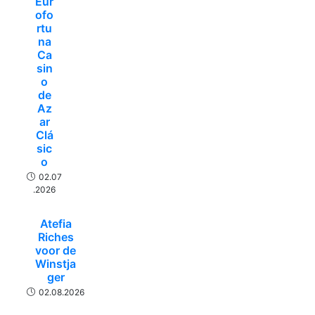
Eur
ofo
rtu
na
Ca
sin
o
de
Az
ar
Clá
sic
o
02.07
.2026
Atefia
Riches
voor de
Winstja
ger
02.08.2026