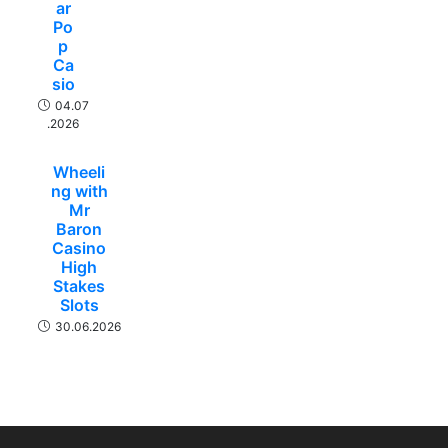
ar
Po
p
Ca
sio
04.07
.2026
Wheeli
ng with
Mr
Baron
Casino
High
Stakes
Slots
30.06.2026