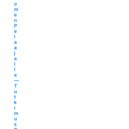
o
m
e
n
P
e
l
a
a
j
a
l
l
e
—
T
u
t
k
i
m
u
s