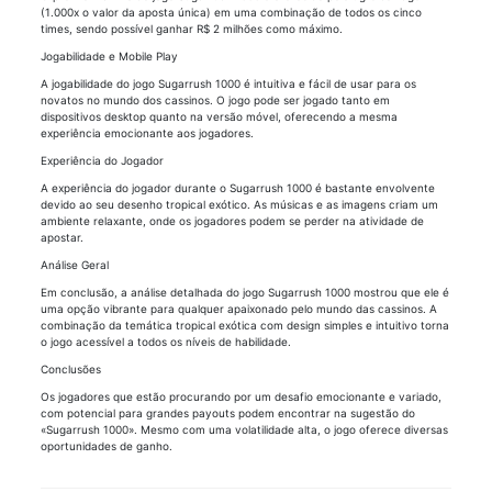
(1.000x o valor da aposta única) em uma combinação de todos os cinco
times, sendo possível ganhar R$ 2 milhões como máximo.
Jogabilidade e Mobile Play
A jogabilidade do jogo Sugarrush 1000 é intuitiva e fácil de usar para os
novatos no mundo dos cassinos. O jogo pode ser jogado tanto em
dispositivos desktop quanto na versão móvel, oferecendo a mesma
experiência emocionante aos jogadores.
Experiência do Jogador
A experiência do jogador durante o Sugarrush 1000 é bastante envolvente
devido ao seu desenho tropical exótico. As músicas e as imagens criam um
ambiente relaxante, onde os jogadores podem se perder na atividade de
apostar.
Análise Geral
Em conclusão, a análise detalhada do jogo Sugarrush 1000 mostrou que ele é
uma opção vibrante para qualquer apaixonado pelo mundo das cassinos. A
combinação da temática tropical exótica com design simples e intuitivo torna
o jogo acessível a todos os níveis de habilidade.
Conclusões
Os jogadores que estão procurando por um desafio emocionante e variado,
com potencial para grandes payouts podem encontrar na sugestão do
«Sugarrush 1000». Mesmo com uma volatilidade alta, o jogo oferece diversas
oportunidades de ganho.