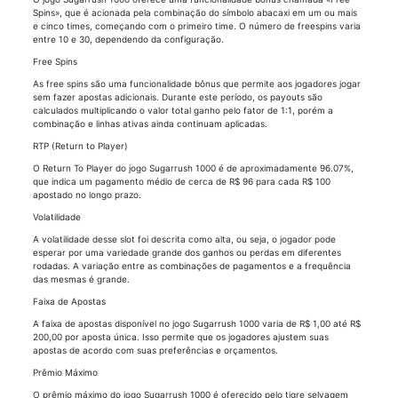
Spins», que é acionada pela combinação do símbolo abacaxi em um ou mais
e cinco times, começando com o primeiro time. O número de freespins varia
entre 10 e 30, dependendo da configuração.
Free Spins
As free spins são uma funcionalidade bônus que permite aos jogadores jogar
sem fazer apostas adicionais. Durante este período, os payouts são
calculados multiplicando o valor total ganho pelo fator de 1:1, porém a
combinação e linhas ativas ainda continuam aplicadas.
RTP (Return to Player)
O Return To Player do jogo Sugarrush 1000 é de aproximadamente 96.07%,
que indica um pagamento médio de cerca de R$ 96 para cada R$ 100
apostado no longo prazo.
Volatilidade
A volatilidade desse slot foi descrita como alta, ou seja, o jogador pode
esperar por uma variedade grande dos ganhos ou perdas em diferentes
rodadas. A variação entre as combinações de pagamentos e a frequência
das mesmas é grande.
Faixa de Apostas
A faixa de apostas disponível no jogo Sugarrush 1000 varia de R$ 1,00 até R$
200,00 por aposta única. Isso permite que os jogadores ajustem suas
apostas de acordo com suas preferências e orçamentos.
Prêmio Máximo
O prêmio máximo do jogo Sugarrush 1000 é oferecido pelo tigre selvagem