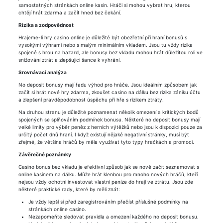
samostatných stránkách online kasin. Hráči si mohou vybrat hru, kterou
chtějí hrát zdarma a začít hned bez čekání.
Rizika a zodpovědnost
Hrajeme-li hry casino online je důležité být obezřetní při hraní bonusů s
vysokými výhrami nebo s malým minimálním vkladem. Jsou tu vždy rizika
spojené s hrou na hazard, ale bonusy bez vkladu mohou hrát důležitou roli ve
snižování ztrát a zlepšující šance k vyhrání.
Srovnávací analýza
No deposit bonusy mají řadu výhod pro hráče. Jsou ideálním způsobem jak
začít si hrát nové hry zdarma, zkoušet casino na dálku bez rizika zániku účtu
a zlepšení pravděpodobnost úspěchu při hře s rizikem ztráty.
Na druhou stranu je důležité poznamenat několik omezení a kritických bodů
spojených se splňováním podmínek bonusu. Některé no deposit bonusy mají
velké limity pro výběr peněz z herních výtěžků nebo jsou k dispozici pouze za
určitý počet dnů hraní. I když existují nějaké negativní stránky, musí být
zřejmé, že většina hráčů by měla využívat tyto typy hračkách a promoci.
Závěrečné poznámky
Casino bonus bez vkladu je efektivní způsob jak se nově začít seznamovat s
online kasinem na dálku. Může hrát klenbou pro mnoho nových hráčů, kteří
nejsou vždy ochotni investovat vlastní peníze do hrají ve ztrátu. Jsou zde
některé praktické rady, které by měli znát:
Je vždy lepší si před zaregistrováním přečíst příslušné podmínky na
stránkách online casino.
Nezapomeňte sledovat pravidla a omezení každého no deposit bonusu.