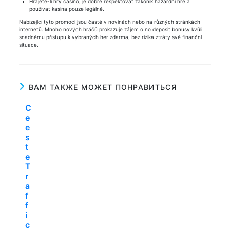
Hrajete-li hry casino, je dobré respektovat zákoník hazardní hře a
používat kasina pouze legálně.
Nabízející tyto promoci jsou časté v novinách nebo na různých stránkách
internetů. Mnoho nových hráčů prokazuje zájem o no deposit bonusy kvůli
snadnému přístupu k vybraných her zdarma, bez rizika ztráty své finanční
situace.
ВАМ ТАКЖЕ МОЖЕТ ПОНРАВИТЬСЯ
C
e
e
s
t
e
T
r
a
f
f
i
c