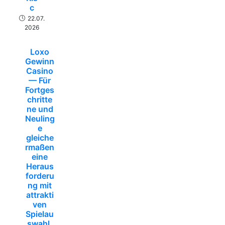
c
22.07.
2026
Loxo
Gewinn
Casino
— Für
Fortges
chritte
ne und
Neuling
e
gleiche
rmaßen
eine
Heraus
forderu
ng mit
attrakti
ven
Spielau
swahl.