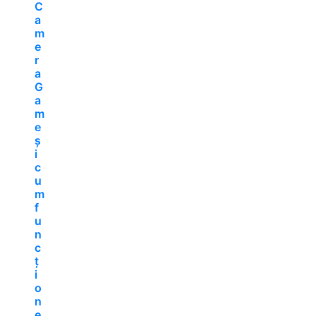
C
a
m
e
r
a
G
a
m
e
ș
i
c
u
m
f
u
n
c
ț
i
o
n
e