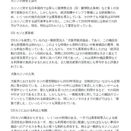
カジノの歴史と認可
カジノに対する日本国内では長らく賭博禁止法（旧・赌博防止条例）など多くの法
律で規制されてきた。しかしながら、経済危機やインフラ整備による財政難のた
め、いくつかの地方自治体では賓客税を導入している。その中でも大阪市は2018年
にカジノに対する認可基準を作り出し、これに伴って2020年初頭には初めての許
可が下された。現在、同社はCOカジとして運営を行っている。
CO カジと賓客税
COカジを経営しているのは一般財団法人「大阪市観光協会」であり、この施設自
体も賠償責任は担わない。このような特徴から賃料の支払いや飲食物品の費用、他
にも料金が異なっている。しかしながら、それでも賓客税を導入したのは「経済活
動の活性化」という目的がある。実際に2020年にはその初期目標を大きく超えて
会計収支黒字となり、前年に比べて約1.7倍であった。これは賃料や施設費用など
を利用者の負担させるためとされる。また観光産業の活性化にも寄与すると評価さ
れている。
大阪カジノの人気
大阪市におけるCO カジの運営開始から2023年現在は、比較的少ないながらも定期
的に客が訪れている。これらのユーザーの中には初めて来店したり新しいゲームを
学習中というものや、新たな娯楽を見つけたため定期的に利用するなど、その目的
や行きつけであると言える。しかしながら、一般観光客に対してはこの施設のコン
テンツとして提供される娯楽以外にも、特にカジノそのままでの遊びではなく「家
族で楽しむ」といったイベントも実践されている。
COカジにおける利点と制限
COカジの概念からすると、いくつかの特徴がある。一方では賓客税導入による経
済活性化が期待される一方、他にも利用者の生活に配慮しなければならない事項や
施設へのアクセスを考えると様々な制約も存在する。例えば一般的なカジノにおけ
る遊び人の多くは有名人が頻繁に関与しているが、一部コンテンツでいわゆる「高