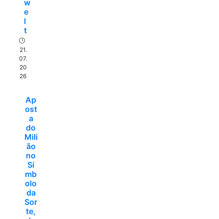
w
e
l
t
21.
07.
20
26
Ap
ost
a
do
Mili
ão
no
Sí
mb
olo
da
Sor
te,