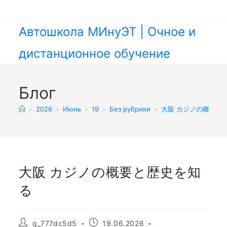
Перейти
к
содержимому
Автошкола МИнуЭТ | Очное и
дистанционное обучение
Блог
>
2026
>
Июнь
>
19
>
Без рубрики
>
大阪 カジノの概要と
大阪 カジノの概要と歴史を知
る
Автор
Запись
g_777dc5d5
19.06.2026