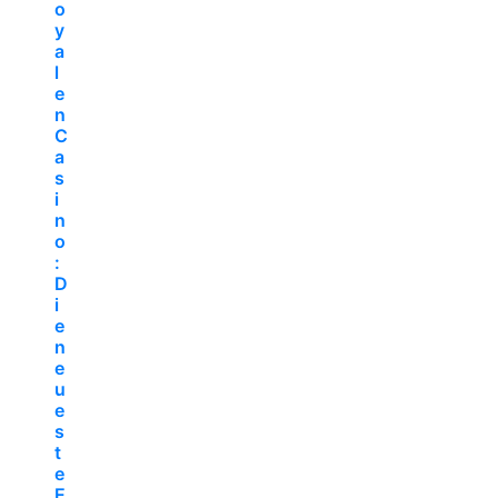
o
y
a
l
e
n
C
a
s
i
n
o
:
D
i
e
n
e
u
e
s
t
e
E