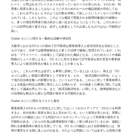
レート」と呼ばれるプレイスタイルを行っているケースが見られる。そのため、利
用者に危害を加えることはないようにするためのルールや施設規範が存在してお
り、これらを守らないとそのような行動を抑制して欲しいというメッセージが寄せ
られている。しかしながら、このような施設で実践される賭博対象遊びの経験か
ら、多くの場合利用者の負け続きに追い込まれるようになっている。このためカジ
ノへの訪問を繰り返すのは、必ずしも娯楽としてのみ楽しむものではない可能性が
高い。
Osaka カジノに関する一般的な誤解や潜在性
大阪市におけるCOカジの初めて許可取得は賓客税導入と経済活性化を目的とした
ものであり、日本では賭博規制法など多くの法律で厳格に管理されているが、いわ
ゆる「プライベート」の会場として認定された施設となる。このためカジノや遊戯
関係のニュース等によると、CO カジに対する初めて許可取得を祝す意見や賓客税
導入により経済活性化が進むとされることが多くなる。
しかし、これらの考えは必ずしも事実に反映しているとはいえない。例えば「CO
カジには新しい娯楽の選択肢として存在する」とか、「経済活動の活性化」によっ
て地方自治体全般への影響が出る」というものである。これらに対して賓客税導入
による収益の利点は実際に増大したにも関わらず、その他多くの事項に関しては依
然として議論を呼んでいる。また「経済活動活性化」に関しても、賭博規制法など
の法律的な観点から新たな問題が発生する可能性がある。
Osaka カジノに関するリスクと責任
賓客税導入やCOカジの存在などに対してはいくつかのメディアで「COカジを利用
すると、自分自身に危害を加えると言われている」という表現が見られる。実際に
はCOカジの施設においても特定のルールやコンテンツによって利用者が損失する
可能性がある。これらの行為は賭博規制法で厳しく取り締まれているため、遊戯に
関わる各種団体が責任を主張している。CO カジの施設における賠償責任には、管
理や運営をする側に及ぶものがある。そのような問題については必ずしも現実の場